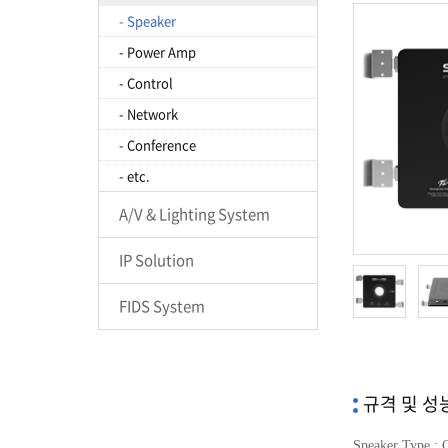
- Speaker
- Power Amp
- Control
- Network
- Conference
- etc.
A/V & Lighting System
IP Solution
FIDS System
규격 및 성
Speaker Type : 