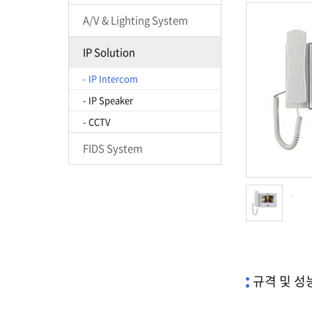
A/V & Lighting System
IP Solution
- IP Intercom
- IP Speaker
- CCTV
FIDS System
규격 및 성