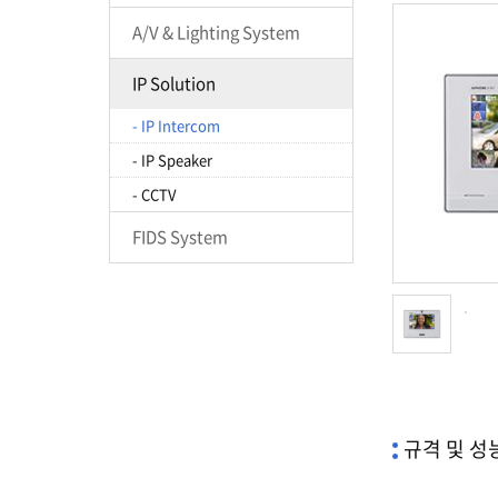
A/V & Lighting System
IP Solution
- IP Intercom
- IP Speaker
- CCTV
FIDS System
규격 및 성