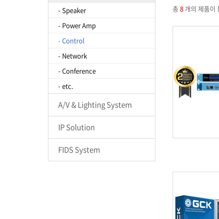
총
8
개의 제품이 
- Speaker
- Power Amp
- Control
- Network
- Conference
- etc.
A/V & Lighting System
IP Solution
FIDS System