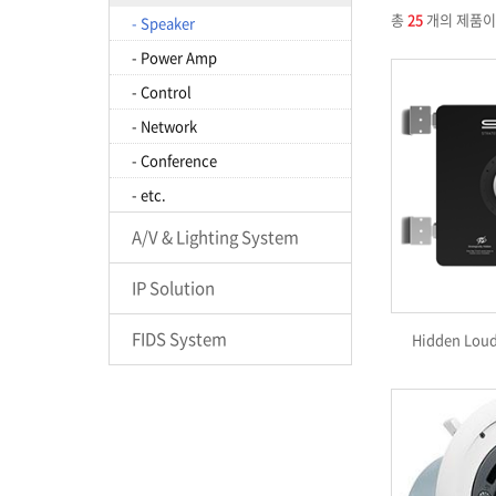
총
25
개의 제품이
- Speaker
- Power Amp
- Control
- Network
- Conference
- etc.
A/V & Lighting System
IP Solution
FIDS System
Hidden Loud